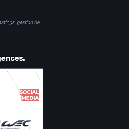
astings, gestion de
gences.