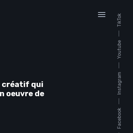
TikTok
Youtube
.
Instagram
 créatif
qui
en oeuvre de
Facebook