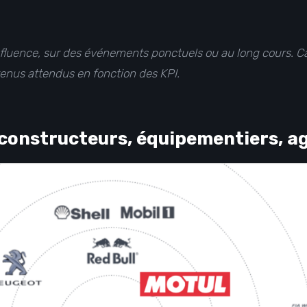
’influence, sur des événements ponctuels ou au long cours. C
enus attendus en fonction des KPI.
 constructeurs, équipementiers, a